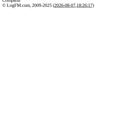
Compartir
© LogFM.com, 2009-2025 (
2026-08-07
,
18:26:17)