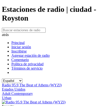
Estaciones de radio | ciudad -
Royston
atrás
Principal
Iniciar sesión
Inscribirse
Agregar estación de radio
Comentario
Política de privacidad
Términos de servicio
Radio 95.9 The Beat of Athens (WYZI)
Estados Unidos
Adult Contemporary
Urban