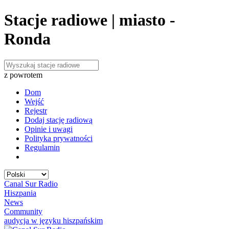
Stacje radiowe | miasto -
Ronda
z powrotem
Dom
Wejść
Rejestr
Dodaj stację radiową
Opinie i uwagi
Polityka prywatności
Regulamin
Canal Sur Radio
Hiszpania
News
Community
audycja w języku hiszpańskim