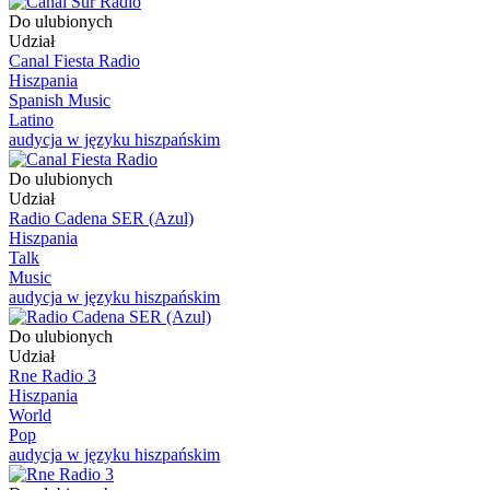
Do ulubionych
Udział
Canal Fiesta Radio
Hiszpania
Spanish Music
Latino
audycja w języku hiszpańskim
Do ulubionych
Udział
Radio Cadena SER (Azul)
Hiszpania
Talk
Music
audycja w języku hiszpańskim
Do ulubionych
Udział
Rne Radio 3
Hiszpania
World
Pop
audycja w języku hiszpańskim