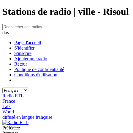
Stations de radio | ville - Risoul
dos
Page d'accueil
S'identifier
S'inscrire
Ajouter une radio
Retour
Politique de confidentialité
Conditions d'utilisation
Radio RTL
France
Talk
World
diffusé en langue française
Préféréeе