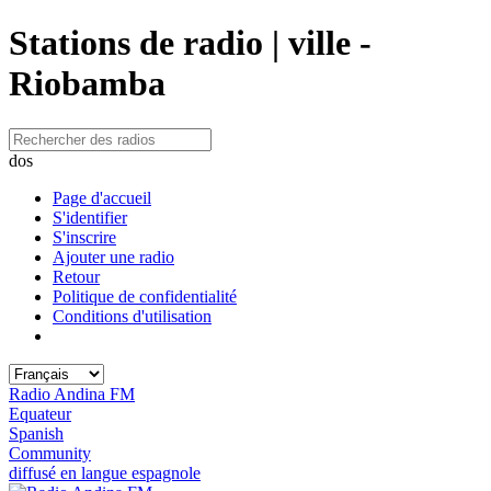
Stations de radio | ville -
Riobamba
dos
Page d'accueil
S'identifier
S'inscrire
Ajouter une radio
Retour
Politique de confidentialité
Conditions d'utilisation
Radio Andina FM
Equateur
Spanish
Community
diffusé en langue espagnole