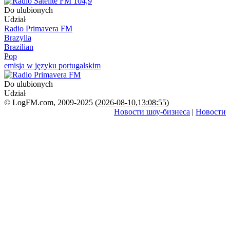
Do ulubionych
Udział
Radio Primavera FM
Brazylia
Brazilian
Pop
emisja w języku portugalskim
Do ulubionych
Udział
© LogFM.com, 2009-2025 (
2026-08-10
,
13:08:55)
Новости шоу-бизнеса
|
Новости