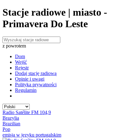
Stacje radiowe | miasto -
Primavera Do Leste
z powrotem
Dom
Wejść
Rejestr
Dodaj stację radiową
Opinie i uwagi
Polityka prywatności
Regulamin
Radio Satélite FM 104,9
Brazylia
Brazilian
Pop
emisja w języku portugalskim