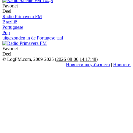
Favoriet
Deel
Radio Primavera FM
Brazilië
Portuguese
Pop
uitgezonden in de Portugese taal
Favoriet
Deel
© LogFM.com, 2009-2025 (
2026-08-06
,
14:17:48)
Новости шоу-бизнеса
|
Новости