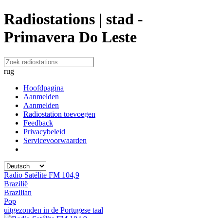
Radiostations | stad -
Primavera Do Leste
rug
Hoofdpagina
Aanmelden
Aanmelden
Radiostation toevoegen
Feedback
Privacybeleid
Servicevoorwaarden
Radio Satélite FM 104,9
Brazilië
Brazilian
Pop
uitgezonden in de Portugese taal