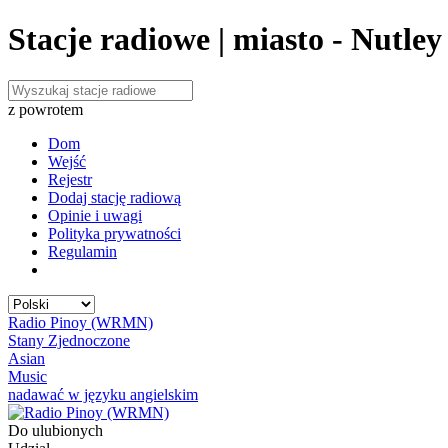
Stacje radiowe | miasto - Nutley
z powrotem
Dom
Wejść
Rejestr
Dodaj stację radiową
Opinie i uwagi
Polityka prywatności
Regulamin
Radio Pinoy (WRMN)
Stany Zjednoczone
Asian
Music
nadawać w języku angielskim
Do ulubionych