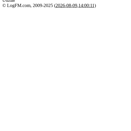
Udział
© LogFM.com, 2009-2025 (
2026-08-09
,
14:00:11)