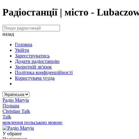
Радіостанції | місто - Lubaczo
назад
Головна
Увійти
Зареєструватись
Додати радіостанцію
Зворотній зв'язок
Політика конфіденційності
Користувача угода
Радіо Maryja
Польща
Christian Talk
Talk
мовлення польською мовою
У обране