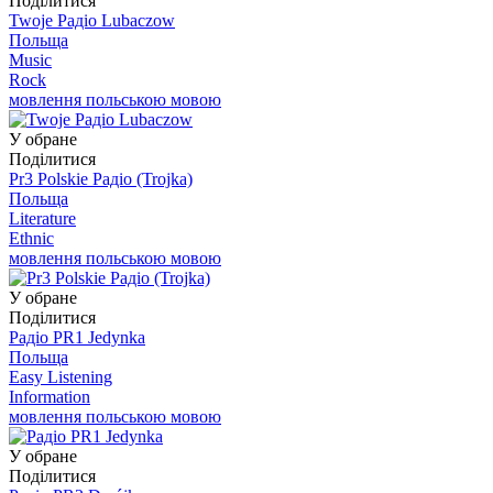
Поділитися
Twoje Радіо Lubaczow
Польща
Music
Rock
мовлення польською мовою
У обране
Поділитися
Pr3 Polskie Радіо (Trojka)
Польща
Literature
Ethnic
мовлення польською мовою
У обране
Поділитися
Радіо PR1 Jedynka
Польща
Easy Listening
Information
мовлення польською мовою
У обране
Поділитися