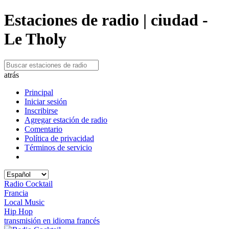
Estaciones de radio | ciudad -
Le Tholy
atrás
Principal
Iniciar sesión
Inscribirse
Agregar estación de radio
Comentario
Política de privacidad
Términos de servicio
Radio Cocktail
Francia
Local Music
Hip Hop
transmisión en idioma francés