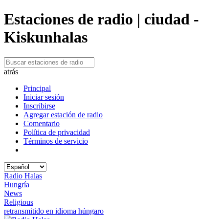
Estaciones de radio | ciudad -
Kiskunhalas
atrás
Principal
Iniciar sesión
Inscribirse
Agregar estación de radio
Comentario
Política de privacidad
Términos de servicio
Radio Halas
Hungría
News
Religious
retransmitido en idioma húngaro