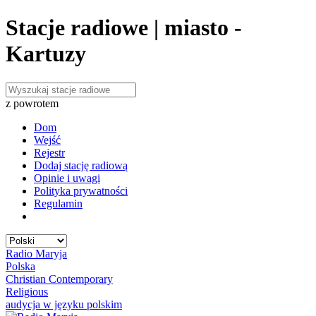
Stacje radiowe | miasto -
Kartuzy
z powrotem
Dom
Wejść
Rejestr
Dodaj stację radiową
Opinie i uwagi
Polityka prywatności
Regulamin
Radio Maryja
Polska
Christian Contemporary
Religious
audycja w języku polskim