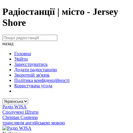
Радіостанції | місто - Jersey
Shore
назад
Головна
Увійти
Зареєструватись
Додати радіостанцію
Зворотній зв'язок
Політика конфіденційності
Користувача угода
Радіо WJSA
Сполучені Штати
Christian Contemp
трансляція англійською мовою