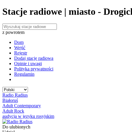
Stacje radiowe | miasto - Drogic
z powrotem
Dom
Wejść
Rejestr
Dodaj stację radiową
Opinie i uwagi
Polityka prywatności
Regulamin
Radio Radius
Białoruś
Adult Contemporary
Adult Rock
audycja w języku rosyjskim
Do ulubionych