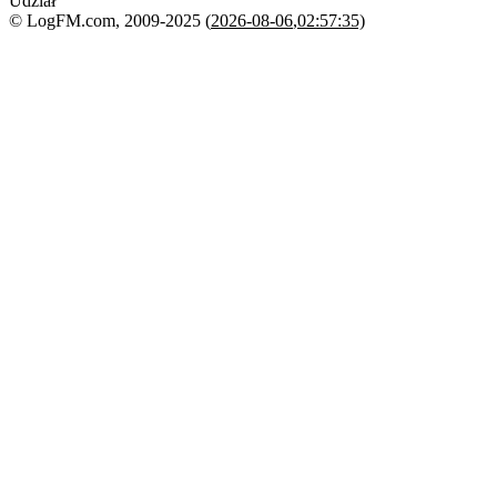
Udział
© LogFM.com, 2009-2025 (
2026-08-06
,
02:57:35)