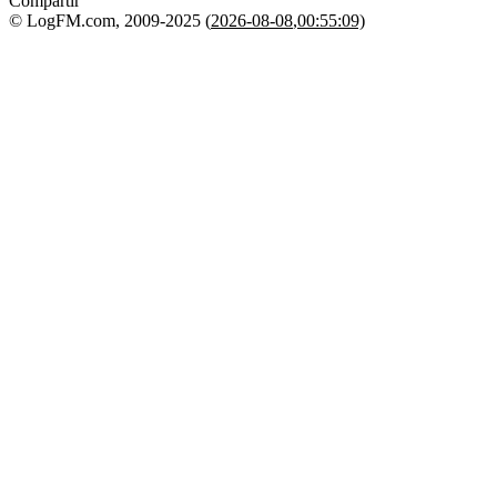
Compartir
© LogFM.com, 2009-2025 (
2026-08-08
,
00:55:09)