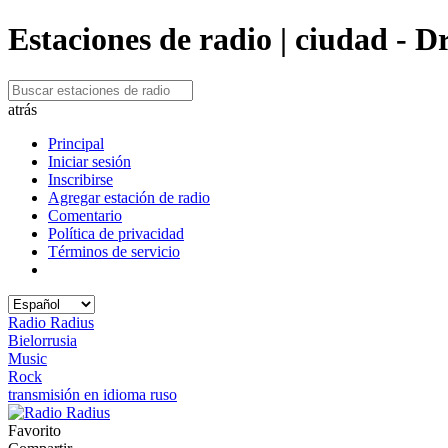
Estaciones de radio | ciudad - D
atrás
Principal
Iniciar sesión
Inscribirse
Agregar estación de radio
Comentario
Política de privacidad
Términos de servicio
Radio Radius
Bielorrusia
Music
Rock
transmisión en idioma ruso
Favorito