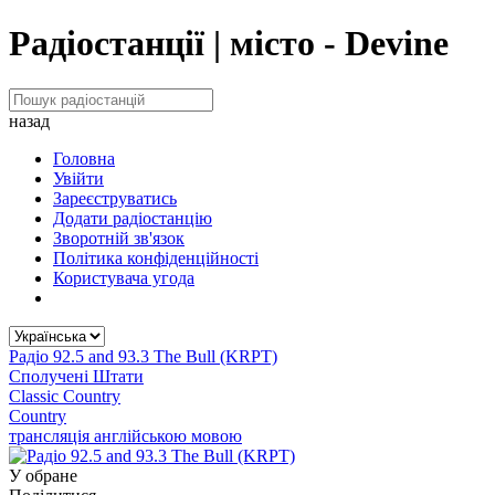
Радіостанції | місто - Devine
назад
Головна
Увійти
Зареєструватись
Додати радіостанцію
Зворотній зв'язок
Політика конфіденційності
Користувача угода
Радіо 92.5 and 93.3 The Bull (KRPT)
Сполучені Штати
Classic Country
Country
трансляція англійською мовою
У обране