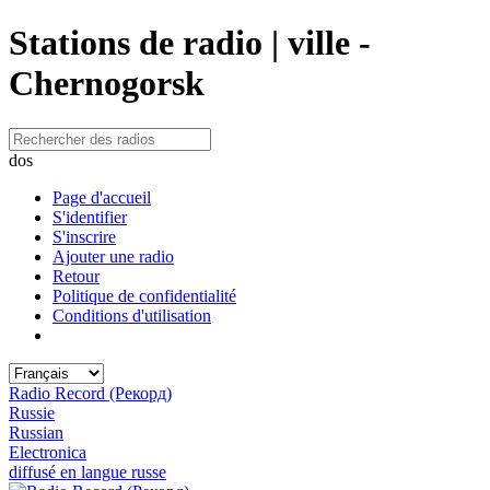
Stations de radio | ville -
Chernogorsk
dos
Page d'accueil
S'identifier
S'inscrire
Ajouter une radio
Retour
Politique de confidentialité
Conditions d'utilisation
Radio Record (Рекорд)
Russie
Russian
Electronica
diffusé en langue russe