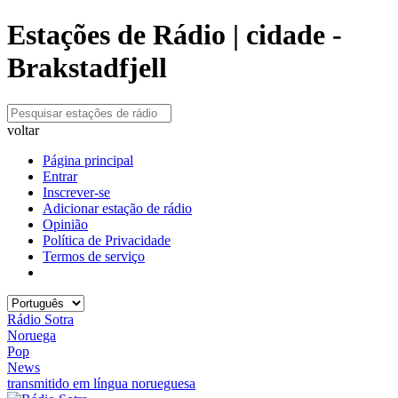
Estações de Rádio | cidade -
Brakstadfjell
voltar
Página principal
Entrar
Inscrever-se
Adicionar estação de rádio
Opinião
Política de Privacidade
Termos de serviço
Rádio Sotra
Noruega
Pop
News
transmitido em língua norueguesa