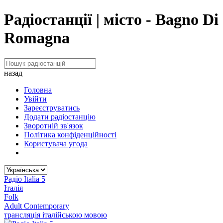
Радіостанції | місто - Bagno Di
Romagna
назад
Головна
Увійти
Зареєструватись
Додати радіостанцію
Зворотній зв'язок
Політика конфіденційності
Користувача угода
Радіо Italia 5
Італія
Folk
Adult Contemporary
трансляція італійською мовою