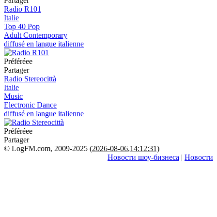
Partager
Radio R101
Italie
Top 40 Pop
Adult Contemporary
diffusé en langue italienne
Préféréeе
Partager
Radio Stereocittà
Italie
Music
Electronic Dance
diffusé en langue italienne
Préféréeе
Partager
© LogFM.com, 2009-2025 (
2026-08-06
,
14:12:31)
Новости шоу-бизнеса
|
Новости