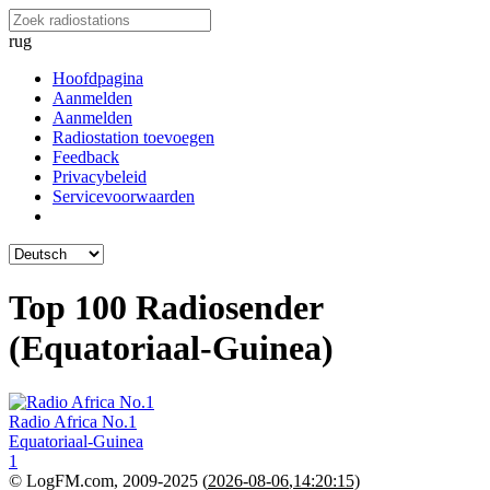
rug
Hoofdpagina
Aanmelden
Aanmelden
Radiostation toevoegen
Feedback
Privacybeleid
Servicevoorwaarden
Top 100 Radiosender
(Equatoriaal-Guinea)
Radio Africa No.1
Equatoriaal-Guinea
1
© LogFM.com, 2009-2025 (
2026-08-06
,
14:20:15)